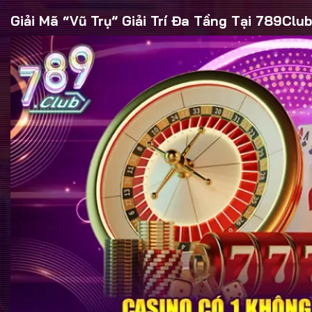
Giải Mã “Vũ Trụ” Giải Trí Đa Tầng Tại 789Club