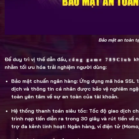
Bảo mật an toàn tạ
Để duy trì vị thế dẫn đầu,
kh
cổng game 789Club
nhằm tối ưu hóa trải nghiệm người dùng:
Bảo mật chuẩn ngân hàng:
Ứng dụng mã hóa
SSL 1
dịch và thông tin cá nhân được bảo vệ nghiêm ngặ
toàn yên tâm về sự an toàn của tài khoản.
Hệ thống thanh toán siêu tốc:
Tốc độ giao dịch chí
trình nạp tiền diễn ra trong 30 giây và rút tiền v
trợ đa kênh linh hoạt: Ngân hàng, ví điện tử (Momo