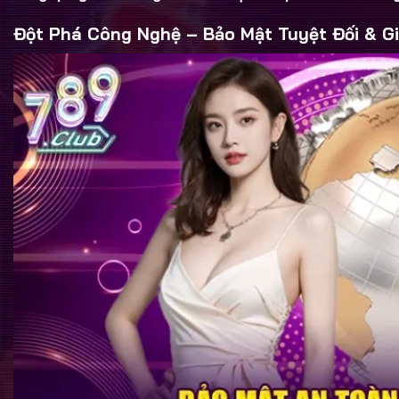
Đột Phá Công Nghệ – Bảo Mật Tuyệt Đối & G