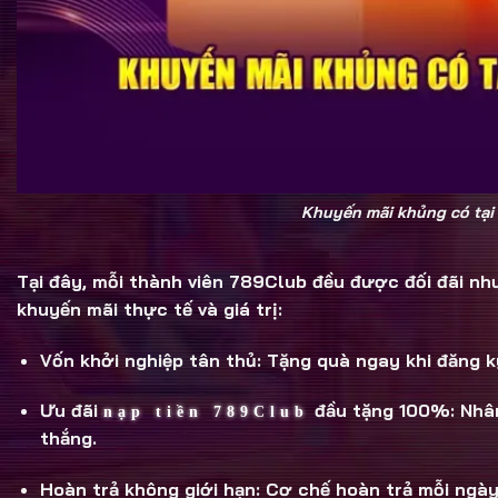
Khuyến mãi khủng có tại
Tại đây, mỗi thành viên 789Club đều được đối đãi n
khuyến mãi thực tế và giá trị:
Vốn khởi nghiệp tân thủ:
Tặng quà ngay khi đăng k
Ưu đãi
đầu tặng 100%:
Nhân
nạp tiền 789Club
thắng.
Hoàn trả không giới hạn:
Cơ chế hoàn trả mỗi ngày 