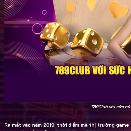
789Club với sức hút
Ra mắt vào năm 2019, thời điểm mà thị trường game 