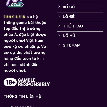
XỔ SỐ
LÔ ĐỀ
có hệ
789CLUB
thống game bài thuộc
THỂ THAO
top đầu thị trường
châu Á, đặc biệt được
NỔ HŨ
người chơi Việt Nam
SITEMAP
cực kỳ ưu chuộng. Với
sự uy tín, chất lượng
hàng đầu luôn là kim
chỉ nam giành đến
người chơi.
THÔNG TIN LIÊN HỆ