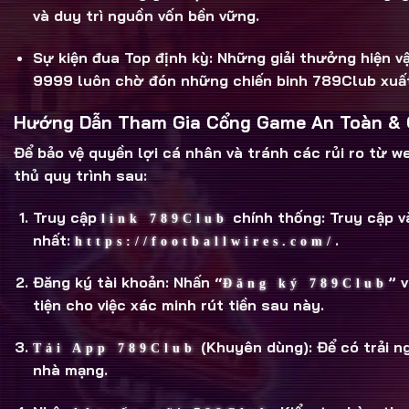
và duy trì nguồn vốn bền vững.
Sự kiện đua Top định kỳ:
Những giải thưởng hiện vật
9999 luôn chờ đón những chiến binh 789Club xuất
Hướng Dẫn Tham Gia Cổng Game An Toàn & 
Để bảo vệ quyền lợi cá nhân và tránh các rủi ro từ 
thủ quy trình sau:
Truy cập
chính thống:
Truy cập v
link 789Club
nhất:
.
https://footballwires.com/
Đăng ký tài khoản:
Nhấn “
” 
Đăng ký 789Club
tiện cho việc xác minh rút tiền sau này.
(Khuyên dùng):
Để có trải n
Tải App 789Club
nhà mạng.