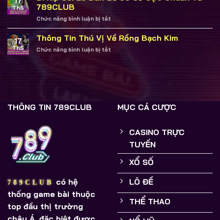
17
Dàn
Phục
789CLUB
Th5
Đề
Mọi
ở
Chức năng bình luận bị tắt
50
Cuộc
Bí
Số
Chơi
Kíp
Thông Tin Thú Vị Về Rồng Bạch Kim
Cực
17
Soi
Chuẩn
Th5
ở
Chức năng bình luận bị tắt
Lô
Từ
Thông
Dàn
Chuyên
Tin
Đề
Gia
Thú
60
Vị
Số
Về
Cực
Rồng
Chuẩn
THÔNG TIN 789CLUB
MỤC CÁ CƯỢC
Bạch
Từ
Kim
789CLUB
CASINO TRỰC
TUYẾN
XỔ SỐ
LÔ ĐỀ
có hệ
789CLUB
thống game bài thuộc
THỂ THAO
top đầu thị trường
châu Á, đặc biệt được