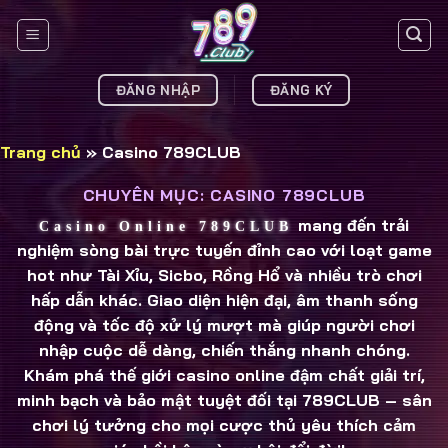
Skip
to
content
ĐĂNG NHẬP
ĐĂNG KÝ
Trang chủ
»
Casino 789CLUB
CHUYÊN MỤC:
CASINO 789CLUB
mang đến trải
Casino Online 789CLUB
nghiệm sòng bài trực tuyến đỉnh cao với loạt game
hot như Tài Xỉu, Sicbo, Rồng Hổ và nhiều trò chơi
hấp dẫn khác. Giao diện hiện đại, âm thanh sống
động và tốc độ xử lý mượt mà giúp người chơi
nhập cuộc dễ dàng, chiến thắng nhanh chóng.
Khám phá thế giới casino online đậm chất giải trí,
minh bạch và bảo mật tuyệt đối tại 789CLUB – sân
chơi lý tưởng cho mọi cược thủ yêu thích cảm