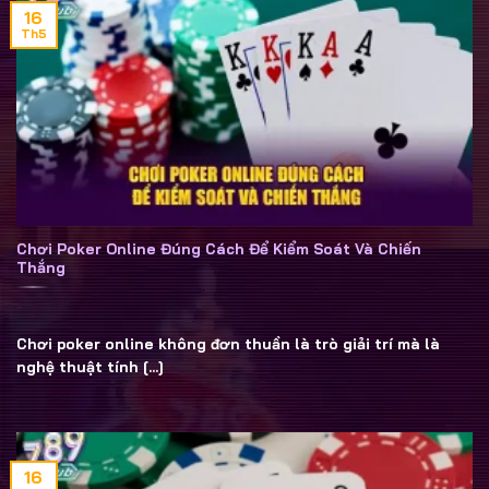
16
Th5
Chơi Poker Online Đúng Cách Để Kiểm Soát Và Chiến
Thắng
Chơi poker online không đơn thuần là trò giải trí mà là
nghệ thuật tính [...]
16