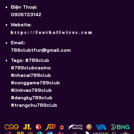
Điện Thoại:
0906723142
Website:
https://footballwires.com
Email:
789clubtfun@gmail.com
Tags: #789club
#789clubcasino
#nhacai789club
#conggame789club
#linkvao789club
#dangky789club
#trangchu789club