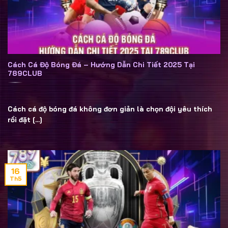
Cách Cá Độ Bóng Đá – Hướng Dẫn Chi Tiết 2025 Tại
789CLUB
Cách cá độ bóng đá không đơn giản là chọn đội yêu thích
rồi đặt [...]
16
Th5